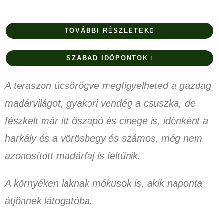
TOVÁBBI RÉSZLETEK
SZABAD IDŐPONTOK
A teraszon ücsörögve megfigyelheted a gazdag
madárvilágot, gyakori vendég a csuszka, de
fészkelt már itt őszapó és cinege is, időnként a
harkály és a vörösbegy és számos, még nem
azonosított madárfaj is feltűnik.
A környéken laknak mókusok is, akik naponta
átjönnek látogatóba.