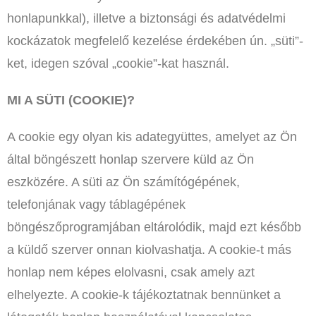
honlapunkkal), illetve a biztonsági és adatvédelmi
kockázatok megfelelő kezelése érdekében ún. „süti”-
ket, idegen szóval „cookie”-kat használ.
MI A SÜTI (COOKIE)?
A cookie egy olyan kis adategyüttes, amelyet az Ön
által böngészett honlap szervere küld az Ön
eszközére. A süti az Ön számítógépének,
telefonjának vagy táblagépének
böngészőprogramjában eltárolódik, majd ezt később
a küldő szerver onnan kiolvashatja. A cookie-t más
honlap nem képes elolvasni, csak amely azt
elhelyezte. A cookie-k tájékoztatnak bennünket a