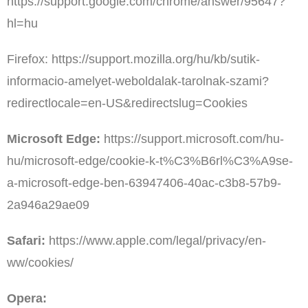
https://support.google.com/chrome/answer/95647?
hl=hu
Firefox: https://support.mozilla.org/hu/kb/sutik-
informacio-amelyet-weboldalak-tarolnak-szami?
redirectlocale=en-US&redirectslug=Cookies
Microsoft Edge:
https://support.microsoft.com/hu-
hu/microsoft-edge/cookie-k-t%C3%B6rl%C3%A9se-
a-microsoft-edge-ben-63947406-40ac-c3b8-57b9-
2a946a29ae09
Safari:
https://www.apple.com/legal/privacy/en-
ww/cookies/
Opera: